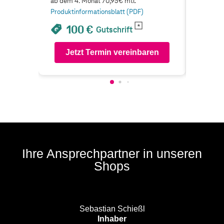
ab dem 4. Monat 70,95€ mtl.
ab dem 4
Produktinformationsblatt (PDF)
Produkti
100 €
1
Gutschrift
Jetzt Termin vereinbaren
Je
Ihre Ansprechpartner in unseren
Shops
Sebastian Schießl
Inhaber