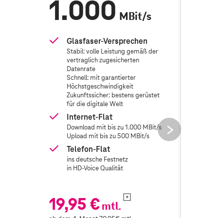
1.000
6
MBit/s
Glasfaser-Versprechen
Gl
Stabil: volle Leistung gemäß der
St
vertraglich zugesicherten
ve
Datenrate
Da
Schnell: mit garantierter
Sc
Höchstgeschwindigkeit
Hö
Zukunftssicher: bestens gerüstet
Zu
für die digitale Welt
fü
Internet-Flat
In
next
Download mit bis zu 1.000 MBit/s
Do
Upload mit bis zu 500 MBit/s
Up
button
Telefon-Flat
Te
ins deutsche Festnetz
in
in HD-Voice Qualität
in
19,95 €
19,
mtl.