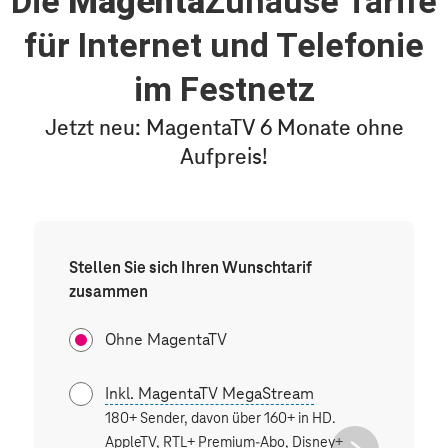
Die
Magenta
Zuhause Tarife
für Internet und Telefonie
im Festnetz
Jetzt neu: MagentaTV 6 Monate ohne
Aufpreis!
Stellen Sie sich Ihren Wunschtarif
zusammen
Ohne MagentaTV
Inkl. MagentaTV MegaStream
Inkl
180+ Sender, davon über 160+ in HD.
180+
AppleTV, RTL+ Premium-Abo, Disney+
Netfl
next