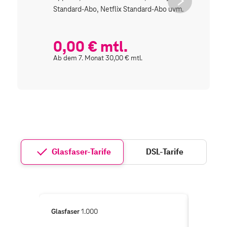
button
Standard-Abo, Netflix Standard-Abo uvm.
Abo 
uvm.
0,00 € mtl.
0,
Ab dem 7. Monat 30,00 € mtl.
Ab de
Glasfaser-Tarife
DSL-Tarife
Glasfaser
1.000
Glasfase